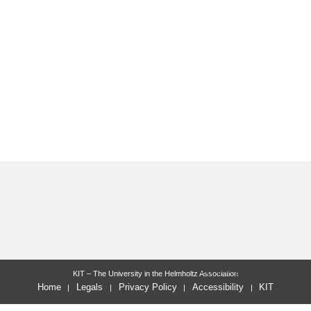
last change: 2024-12-02
KIT – The University in the Helmholtz Association
Home
Legals
Privacy Policy
Accessibility
KIT