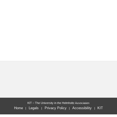
last change: 2024-12-02
KIT – The University in the Helmholtz Association
Home
Legals
Privacy Policy
Accessibility
KIT