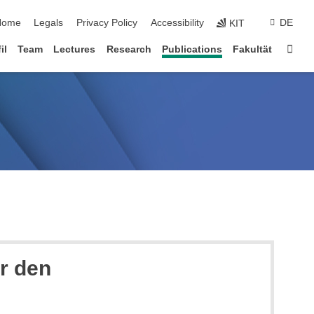
kip navigation
Home
Legals
Privacy Policy
Accessibility
DE
KIT
Sta
il
Team
Lectures
Research
Publications
Fakultät
ür den