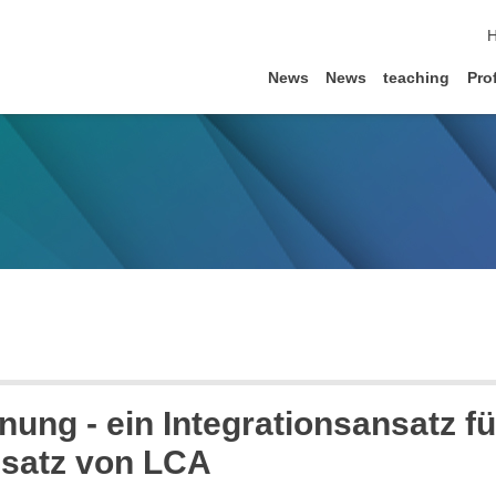
s
News
News
teaching
Prof
nung - ein Integrationsansatz f
nsatz von LCA