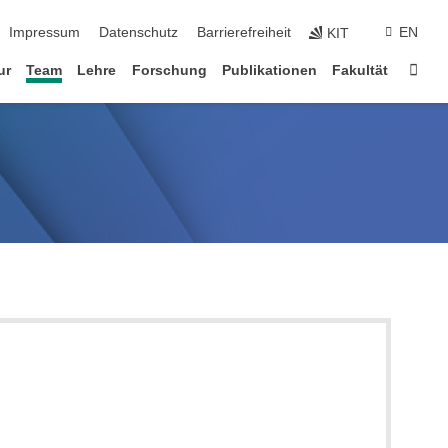
ion überspringen
Impressum
Datenschutz
Barrierefreiheit
EN
KIT
Star
ur
Team
Lehre
Forschung
Publikationen
Fakultät