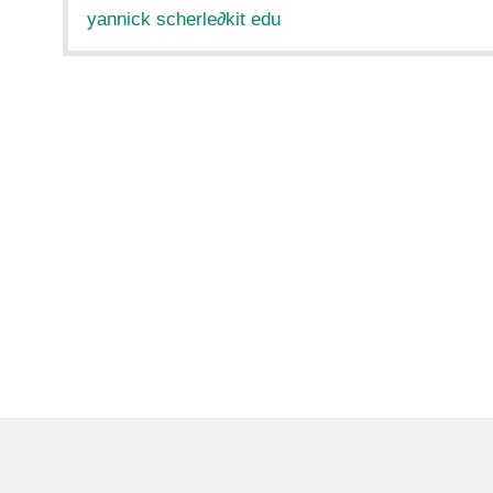
yannick scherle
∂
kit edu