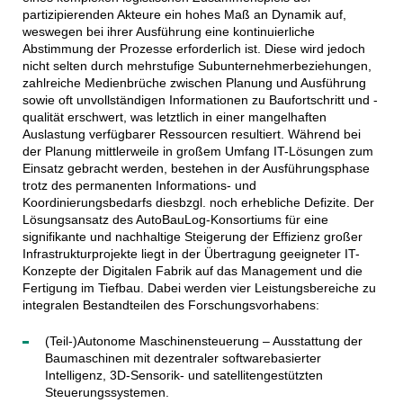
partizipierenden Akteure ein hohes Maß an Dynamik auf,
weswegen bei ihrer Ausführung eine kontinuierliche
Abstimmung der Prozesse erforderlich ist. Diese wird jedoch
nicht selten durch mehrstufige Subunternehmerbeziehungen,
zahlreiche Medienbrüche zwischen Planung und Ausführung
sowie oft unvollständigen Informationen zu Baufortschritt und -
qualität erschwert, was letztlich in einer mangelhaften
Auslastung verfügbarer Ressourcen resultiert. Während bei
der Planung mittlerweile in großem Umfang IT-Lösungen zum
Einsatz gebracht werden, bestehen in der Ausführungsphase
trotz des permanenten Informations- und
Koordinierungsbedarfs diesbzgl. noch erhebliche Defizite. Der
Lösungsansatz des AutoBauLog-Konsortiums für eine
signifikante und nachhaltige Steigerung der Effizienz großer
Infrastrukturprojekte liegt in der Übertragung geeigneter IT-
Konzepte der Digitalen Fabrik auf das Management und die
Fertigung im Tiefbau. Dabei werden vier Leistungsbereiche zu
integralen Bestandteilen des Forschungsvorhabens:
(Teil-)Autonome Maschinensteuerung – Ausstattung der
Baumaschinen mit dezentraler softwarebasierter
Intelligenz, 3D-Sensorik- und satellitengestützten
Steuerungssystemen.