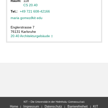
Raum:
118
CS 20.40
Tel.:
+49 721 608-42166
maria gomez
∂
kit edu
Englerstrasse 7
76131 Karlsruhe
20.40 Architekturgebäude
letzte Änderung: 16.09.2020
KIT – Die Universität in der Helmholtz-Gemeinschaft
Home
Impressum
Datenschutz
Barrierefreiheit
KIT