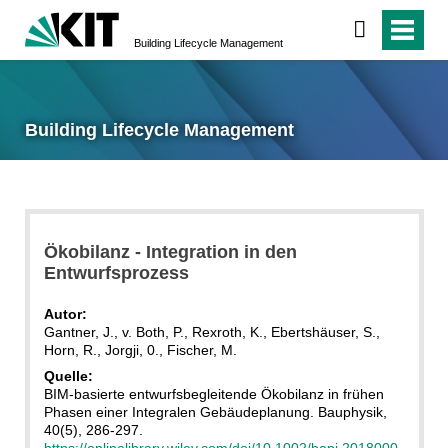
Building Lifecycle Management
Building Lifecycle Management
Ökobilanz - Integration in den
Entwurfsprozess
Autor:
Gantner, J., v. Both, P., Rexroth, K., Ebertshäuser, S.,
Horn, R., Jorgji, 0., Fischer, M.
Quelle:
BIM-basierte entwurfsbegleitende Ökobilanz in frühen
Phasen einer Integralen Gebäudeplanung. Bauphysik,
40(5), 286-297.
https://onlinelibrary.wiley.com/doi/10.1002/bapi.2018000