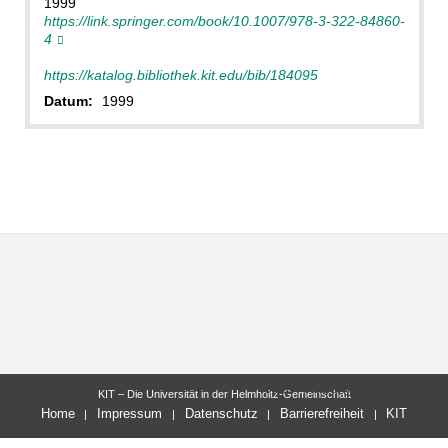
1999
https://link.springer.com/book/10.1007/978-3-322-84860-
4
https://katalog.bibliothek.kit.edu/bib/184095
Datum:
1999
letzte Änderung: 02.12.2024
KIT – Die Universität in der Helmholtz-Gemeinschaft
Home
Impressum
Datenschutz
Barrierefreiheit
KIT