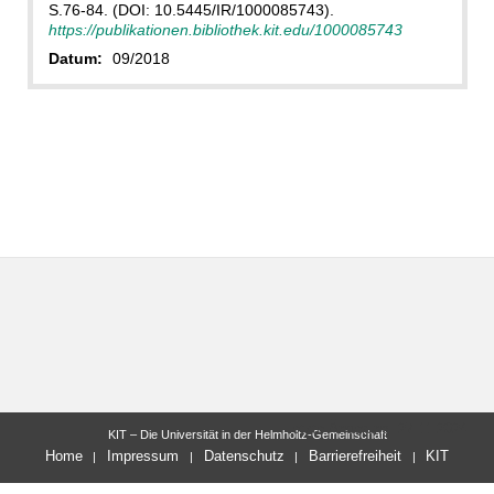
S.76-84. (DOI: 10.5445/IR/1000085743).
https://publikationen.bibliothek.kit.edu/1000085743
Datum:
09/2018
letzte Änderung: 27.11.2024
KIT – Die Universität in der Helmholtz-Gemeinschaft
Home
Impressum
Datenschutz
Barrierefreiheit
KIT